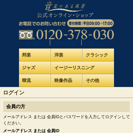
買い物かご
新規会員登録
ログイン
邦楽
洋楽
クラシック
ジャズ
イージーリスニング
韓流
映像作品
その他
ログイン
会員の方
メールアドレス または 会員IDとパスワードを入力してログインして
ください。
メールアドレス または 会員ID