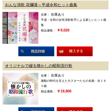
おんな演歌 花爛漫～平成令和ヒット曲集
在庫あり
在庫：
平成・令和の女性演歌歌手による新しいヒット曲
集
￥9,020
税込価格：
商品詳細
オリジナルで綴る懐かしの昭和流行歌
在庫あり
在庫：
激動の時代を支えた大スターたちの名曲・全１６
０曲
￥19,800
税込価格：