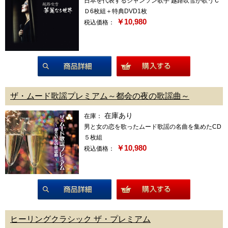
日本を代表するシャンソン歌手 越路吹雪が歌うＣ
Ｄ6枚組＋特典DVD1枚
￥10,980
税込価格：
商品詳細
ザ・ムード歌謡プレミアム～都会の夜の歌謡曲～
在庫あり
在庫：
男と女の恋を歌ったムード歌謡の名曲を集めたCD
５枚組
￥10,980
税込価格：
商品詳細
ヒーリングクラシック ザ・プレミアム