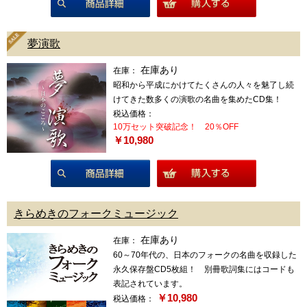
商品詳細
夢演歌
在庫あり
在庫：
昭和から平成にかけてたくさんの人々を魅了し続
けてきた数多くの演歌の名曲を集めたCD集！
税込価格：
10万セット突破記念！ 20％OFF
￥10,980
商品詳細
きらめきのフォークミュージック
在庫あり
在庫：
60～70年代の、日本のフォークの名曲を収録した
永久保存盤CD5枚組！ 別冊歌詞集にはコードも
表記されています。
￥10,980
税込価格：