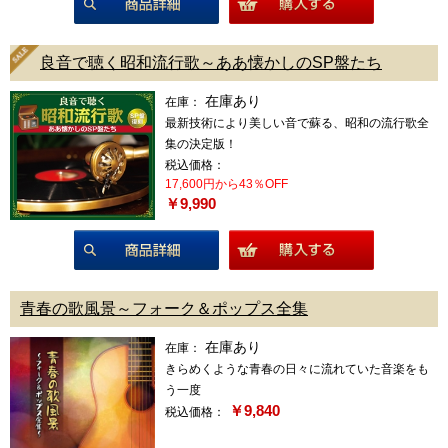
商品詳細
良音で聴く昭和流行歌～ああ懐かしのSP盤たち
在庫あり
在庫：
最新技術により美しい音で蘇る、昭和の流行歌全
集の決定版！
税込価格：
17,600円から43％OFF
￥9,990
商品詳細
青春の歌風景～フォーク＆ポップス全集
在庫あり
在庫：
きらめくような青春の日々に流れていた音楽をも
う一度
￥9,840
税込価格：