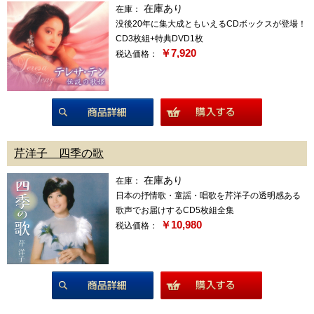
在庫あり
在庫：
没後20年に集大成ともいえるCDボックスが登場！
CD3枚組+特典DVD1枚
￥7,920
税込価格：
商品詳細
芹洋子 四季の歌
在庫あり
在庫：
日本の抒情歌・童謡・唱歌を芹洋子の透明感ある
歌声でお届けするCD5枚組全集
￥10,980
税込価格：
商品詳細