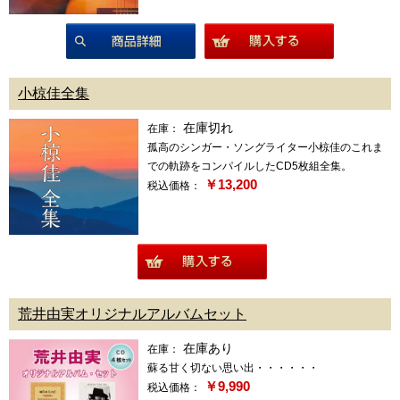
商品詳細
小椋佳全集
在庫切れ
在庫：
孤高のシンガー・ソングライター小椋佳のこれま
での軌跡をコンパイルしたCD5枚組全集。
￥13,200
税込価格：
商品詳細
荒井由実オリジナルアルバムセット
在庫あり
在庫：
蘇る甘く切ない思い出・・・・・・
￥9,990
税込価格：