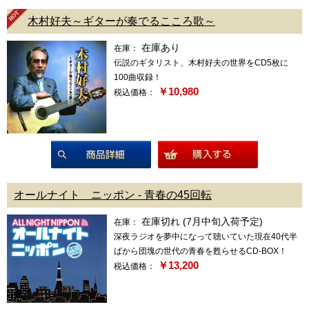
商品詳細
木村好夫～ギターが奏でるこころ歌～
在庫あり
在庫：
伝説のギタリスト、木村好夫の世界をCD5枚に
100曲収録！
￥10,980
税込価格：
商品詳細
オールナイト ニッポン - 青春の45回転
在庫切れ (7月中旬入荷予定)
在庫：
深夜ラジオを夢中になって聴いていた現在40代半
ばから団塊の世代の青春を甦らせるCD-BOX！
￥13,200
税込価格：