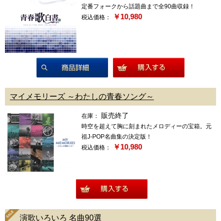
定番フォークから話題曲まで全90曲収録！
￥10,980
税込価格：
商品詳細
マイメモリーズ ～わたしの青春ソング～
販売終了
在庫：
時空を超えて胸に刻まれたメロディーの宝箱。元
祖J-POP名曲集の決定版！
￥10,980
税込価格：
商品詳細
演歌いろいろ 名曲90選