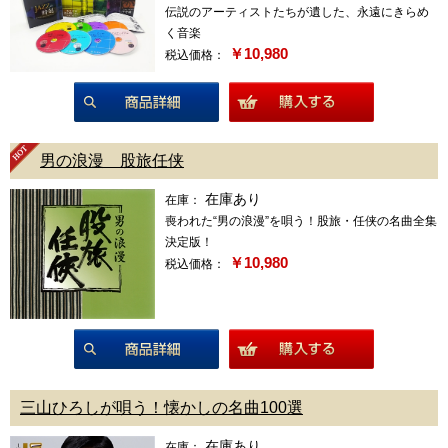
伝説のアーティストたちが遺した、永遠にきらめ
く音楽
￥10,980
税込価格：
商品詳細
男の浪漫 股旅任侠
在庫あり
在庫：
喪われた“男の浪漫”を唄う！股旅・任侠の名曲全集
決定版！
￥10,980
税込価格：
商品詳細
三山ひろしが唄う！懐かしの名曲100選
在庫あり
在庫：