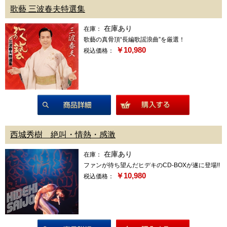
歌藝 三波春夫特選集
在庫あり
在庫：
歌藝の真骨頂“長編歌謡浪曲”を厳選！
￥10,980
税込価格：
商品詳細
西城秀樹 絶叫・情熱・感激
在庫あり
在庫：
ファンが待ち望んだヒデキのCD-BOXが遂に登場!!
￥10,980
税込価格：