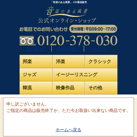
「音楽のある風景」-CD通信販売
買い物かご
新規会員登録
ログイン
邦楽
洋楽
クラシック
ジャズ
イージーリスニング
韓流
映像作品
その他
申し訳ございません。
ご指定の商品は販売終了か、ただ今お取扱い出来ない商品です。
ホームへ戻る