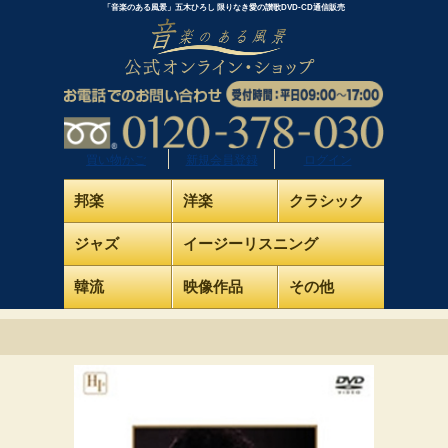
「音楽のある風景」五木ひろし 限りなき愛の讃歌DVD-CD通信販売
買い物かご
新規会員登録
ログイン
邦楽
洋楽
クラシック
ジャズ
イージーリスニング
韓流
映像作品
その他