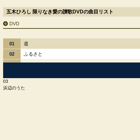
五木ひろし 限りなき愛の讃歌DVDの曲目リスト
DVD
01
道
02
ふるさと
03
浜辺のうた