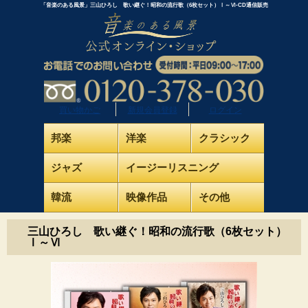
「音楽のある風景」三山ひろし 歌い継ぐ！昭和の流行歌（6枚セット）Ⅰ～Ⅵ-CD通信販売
買い物かご
新規会員登録
ログイン
邦楽
洋楽
クラシック
ジャズ
イージーリスニング
韓流
映像作品
その他
三山ひろし 歌い継ぐ！昭和の流行歌（6枚セット）
Ⅰ～Ⅵ