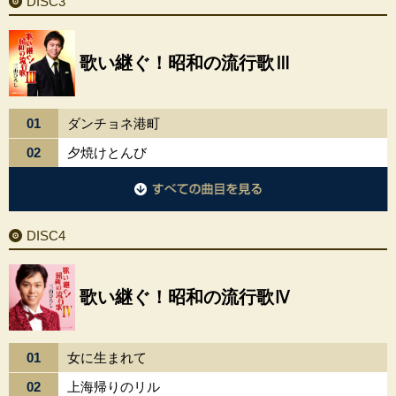
DISC3
歌い継ぐ！昭和の流行歌Ⅲ
01
ダンチョネ港町
02
夕焼けとんび
DISC3に収録されているすべての曲目を見る
DISC4
歌い継ぐ！昭和の流行歌Ⅳ
01
女に生まれて
02
上海帰りのリル