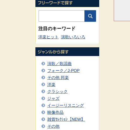
注目のキーワード
洋楽ヒット
演歌いろいろ
演歌／歌謡曲
フォーク／J-POP
その他 邦楽
洋楽
クラシック
ジャズ
イージーリスニング
映像作品
雑貨ｾﾚｸｼｮﾝ【NEW】
その他