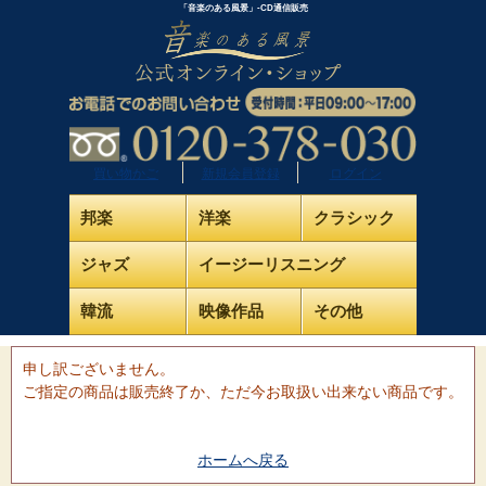
「音楽のある風景」-CD通信販売
買い物かご
新規会員登録
ログイン
邦楽
洋楽
クラシック
ジャズ
イージーリスニング
韓流
映像作品
その他
申し訳ございません。
ご指定の商品は販売終了か、ただ今お取扱い出来ない商品です。
ホームへ戻る