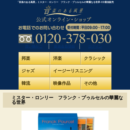
「音楽のある風景」ミスター・ロンリー フランク・プゥルセルの華麗なる世界-CD通信販売
買い物かご
新規会員登録
ログイン
邦楽
洋楽
クラシック
ジャズ
イージーリスニング
韓流
映像作品
その他
ミスター・ロンリー フランク・プゥルセルの華麗な
る世界