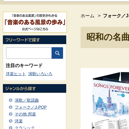
ホーム
>
フォーク／J-
昭和の名曲カ
注目のキーワード
洋楽ヒット
演歌いろいろ
演歌／歌謡曲
フォーク／J-POP
その他 邦楽
洋楽
クラシック