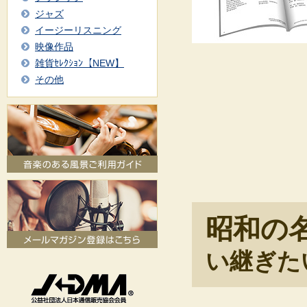
ジャズ
イージーリスニング
映像作品
雑貨ｾﾚｸｼｮﾝ【NEW】
その他
昭和の名
い継ぎた