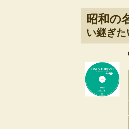
昭和の名
い継ぎた