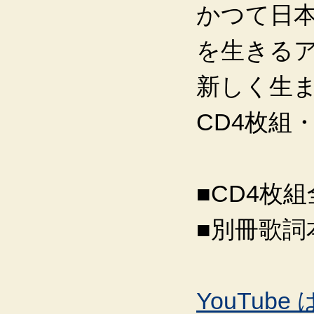
かつて日
を生きる
新しく生
CD4枚組
■CD4枚組
■別冊歌詞
YouTub