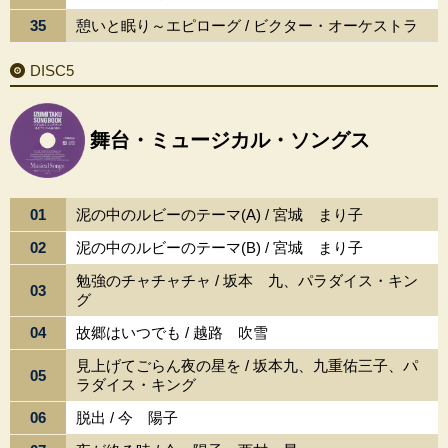
35
憩いと眠り～エピローグ / ビクター・オーケストラ
DISC5
舞台・ミュージカル・ソングス
01
泥の中のルビーのテーマ(A) / 宮城 まり子
02
泥の中のルビーのテーマ(B) / 宮城 まり子
勉強のチャチャチャ / 坂本 九、パラダイス・キン
03
グ
04
故郷はいつでも / 越路 吹雪
見上げてごらん夜の星を / 坂本九、九重佑三子、パ
05
ラダイス・キング
06
脱出 / 今 陽子