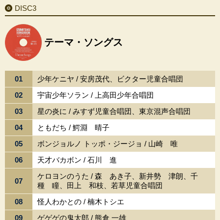
DISC3
テーマ・ソングス
01
少年ケニヤ / 安房茂代、ビクター児童合唱団
02
宇宙少年ソラン / 上高田少年合唱団
03
星の炎に / みすず児童合唱団、東京混声合唱団
04
ともだち / 鰐淵 晴子
05
ボンジョルノ トッポ・ジージョ / 山崎 唯
06
天才バカボン / 石川 進
ケロヨンのうた / 森 あき子、新井勢 津朗、千
07
種 瞳、田上 和枝、若草児童合唱団
08
怪人わかとの / 楠木トシエ
09
ゲゲゲの鬼太郎 / 熊倉 一雄