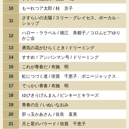
10
もーれつア太郎 / 桂 京子
さすらいの太陽 / スリー・グレイセス、ボーカル・
11
ショップ
ハロー・ララベル / 堀江 美都子／コロムビアゆり
12
かご会
13
勇気の花がひらくとき / ドリーミング
14
すすめ！アンパンマン号 / ドリーミング
15
これが青春だ / 布施 明
16
虹につづく道 / 倍賞 千恵子、ボニージャックス
17
でっかい青春 / 布施 明
18
ゆびきりげんまん / ピンキーとキラーズ
19
青春の丘 / いぬいなおみ
20
肝っ玉かあさん / 佐良 直美
21
月と星のバラード / 倍賞 千恵子