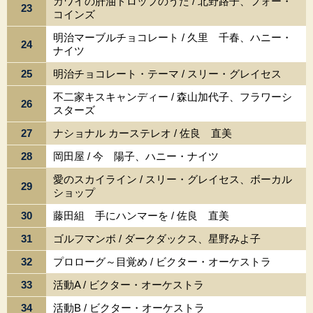
カワイの肝油ドロップのうた / 北野路子、フォー・
23
コインズ
明治マーブルチョコレート / 久里 千春、ハニー・
24
ナイツ
25
明治チョコレート・テーマ / スリー・グレイセス
不二家キスキャンディー / 森山加代子、フラワーシ
26
スターズ
27
ナショナル カーステレオ / 佐良 直美
28
岡田屋 / 今 陽子、ハニー・ナイツ
愛のスカイライン / スリー・グレイセス、ボーカル
29
ショップ
30
藤田組 手にハンマーを / 佐良 直美
31
ゴルフマンボ / ダークダックス、星野みよ子
32
プロローグ～目覚め / ビクター・オーケストラ
33
活動A / ビクター・オーケストラ
34
活動B / ビクター・オーケストラ