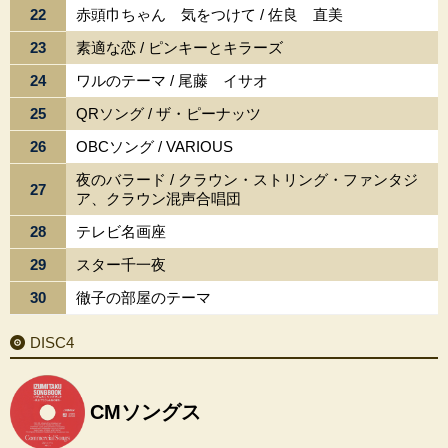
22
赤頭巾ちゃん 気をつけて / 佐良 直美
23
素適な恋 / ピンキーとキラーズ
24
ワルのテーマ / 尾藤 イサオ
25
QRソング / ザ・ピーナッツ
26
OBCソング / VARIOUS
夜のバラード / クラウン・ストリング・ファンタジ
27
ア、クラウン混声合唱団
28
テレビ名画座
29
スター千一夜
30
徹子の部屋のテーマ
DISC4
CMソングス