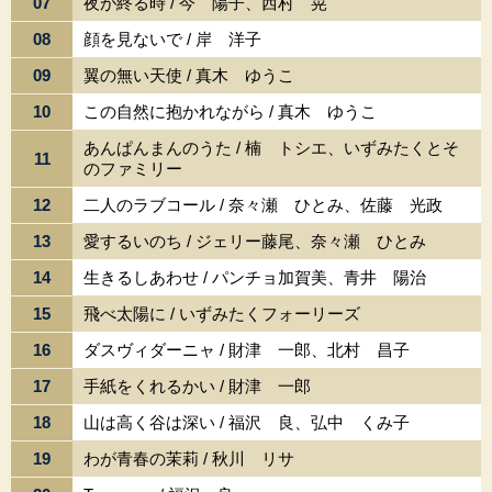
07
夜が終る時 / 今 陽子、西村 晃
08
顔を見ないで / 岸 洋子
09
翼の無い天使 / 真木 ゆうこ
10
この自然に抱かれながら / 真木 ゆうこ
あんぱんまんのうた / 楠 トシエ、いずみたくとそ
11
のファミリー
12
二人のラブコール / 奈々瀬 ひとみ、佐藤 光政
13
愛するいのち / ジェリー藤尾、奈々瀬 ひとみ
14
生きるしあわせ / パンチョ加賀美、青井 陽治
15
飛べ太陽に / いずみたくフォーリーズ
16
ダスヴィダーニャ / 財津 一郎、北村 昌子
17
手紙をくれるかい / 財津 一郎
18
山は高く谷は深い / 福沢 良、弘中 くみ子
19
わが青春の茉莉 / 秋川 リサ