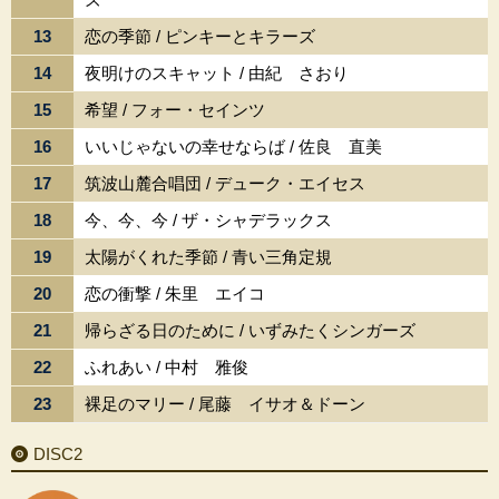
13
恋の季節 / ピンキーとキラーズ
14
夜明けのスキャット / 由紀 さおり
15
希望 / フォー・セインツ
16
いいじゃないの幸せならば / 佐良 直美
17
筑波山麓合唱団 / デューク・エイセス
18
今、今、今 / ザ・シャデラックス
19
太陽がくれた季節 / 青い三角定規
20
恋の衝撃 / 朱里 エイコ
21
帰らざる日のために / いずみたくシンガーズ
22
ふれあい / 中村 雅俊
23
裸足のマリー / 尾藤 イサオ＆ドーン
DISC2