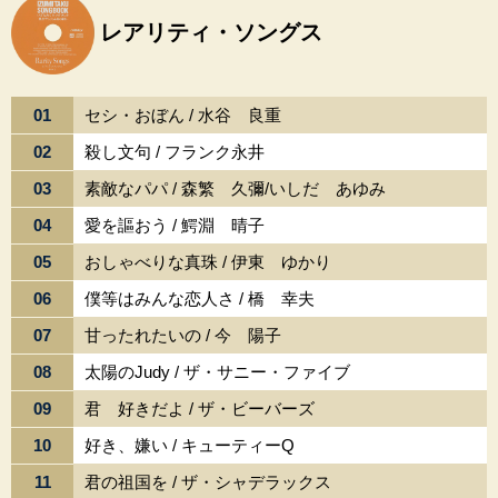
レアリティ・ソングス
01
セシ・おぼん / 水谷 良重
02
殺し文句 / フランク永井
03
素敵なパパ / 森繁 久彌/いしだ あゆみ
04
愛を謳おう / 鰐淵 晴子
05
おしゃべりな真珠 / 伊東 ゆかり
06
僕等はみんな恋人さ / 橋 幸夫
07
甘ったれたいの / 今 陽子
08
太陽のJudy / ザ・サニー・ファイブ
09
君 好きだよ / ザ・ビーバーズ
10
好き、嫌い / キューティーQ
11
君の祖国を / ザ・シャデラックス