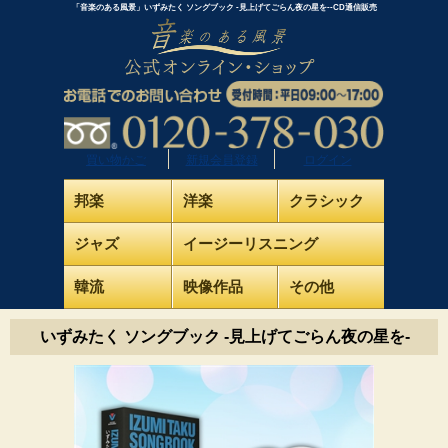
「音楽のある風景」いずみたく ソングブック ‐見上げてごらん夜の星を‐-CD通信販売
買い物かご
新規会員登録
ログイン
邦楽
洋楽
クラシック
ジャズ
イージーリスニング
韓流
映像作品
その他
いずみたく ソングブック ‐見上げてごらん夜の星を‐