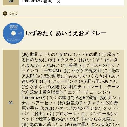
20
Tomorrow / 福沢 良
DVD
いずみたく あいうえおメドレー
(あ) 世界は二人のために(い) ハトヤの唄 (う) 帰らざ
る日のために (え) エクスラン (お) いくぞ！ ばいき
んまん(か) ふれあい (き) 希望(く) グラスをのぞくフ
ラミンゴ （千福CM）(け) ゲゲゲの鬼太郎 (こ) 花の
ア太郎 (さ) 恋の勲章(し) みんなでつくろう(す) あい
逢い横丁 (せ) セクシーピンク (そ) 肝っ玉かあさん
(た) さすらいの太陽 (ち) 明治チョコレート・テーマ
(つ) 筑波山麓合唱団(て) エンドーチェーン (と)
Tomorrow (な) でくの棒 (に) AとBの対話 (ぬ) ナショ
01
ナル ヘアーセット (ね) 勉強のチャチャチャ (の) 野
原で手を叩け(は) バオバブの木の下で (ひ) グッド・
バイ（脱出）(ふ) プロポーズ・ロックンロール(へ)
ベッドで煙草を吸わないで(ほ) 手のひらを太陽に
(ま) あの娘と暮したい (み) 南の風とタンポポ(む) ハ