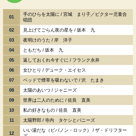
手のひらを太陽に / 宮城 まり子／ビクター児童合
01
唱団
02
見上げてごらん夜の星を / 坂本 九
03
夜明けのうた / 岸 洋子
04
ともだち / 坂本 九
05
返しておくれ今すぐに / フランク永井
06
女ひとり / デューク・エイセス
07
ベッドで煙草を吸わないで / 沢 たまき
08
太陽のあいつ / ジャニーズ
09
世界は二人のために / 佐良 直美
10
私の好きなもの / 佐良 直美
11
太陽野郎 / 寺内 タケシとバニーズ
いい湯だな（ビバノン・ロック） / ザ・ドリフター
12
ズ