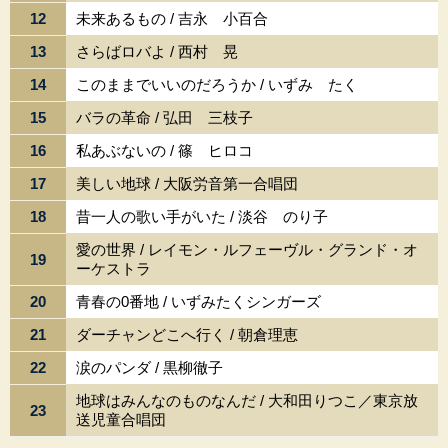
12
未来あるもの / 吉永 小百合
13
さらばロバよ / 西村 晃
14
このままでいいのだろうか / いずみ たく
15
バラの革命 / 弘田 三枝子
16
私あぶないの / 篠 ヒロコ
17
美しい地球 / 大阪労音第一合唱団
18
昔一人の歌い手がいた / 淡谷 のり子
愛の世界 / レイモン・ルフェーヴル・グランド・オ
19
ーケストラ
20
青春の0番地 / いずみたくシンガーズ
21
ダーチャンどこへ行く / 朝倉理恵
22
涙のパンダ / 黒柳徹子
地球はみんなのものなんだ / 大和田りつこ／東京放
23
送児童合唱団