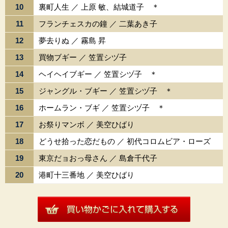
10
裏町人生 ／ 上原 敏、結城道子 ＊
11
フランチェスカの鐘 ／ 二葉あき子
12
夢去りぬ ／ 霧島 昇
13
買物ブギー ／ 笠置シヅ子
14
ヘイヘイブギー ／ 笠置シヅ子 ＊
15
ジャングル・ブギー ／ 笠置シヅ子 ＊
16
ホームラン・ブギ ／ 笠置シヅ子 ＊
17
お祭りマンボ ／ 美空ひばり
18
どうせ拾った恋だもの ／ 初代コロムビア・ローズ
19
東京だョおっ母さん ／ 島倉千代子
20
港町十三番地 ／ 美空ひばり