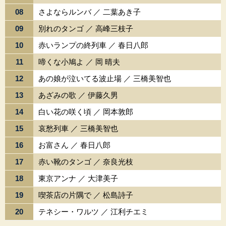
08
さよならルンバ ／ 二葉あき子
09
別れのタンゴ ／ 高峰三枝子
10
赤いランプの終列車 ／ 春日八郎
11
啼くな小鳩よ ／ 岡 晴夫
12
あの娘が泣いてる波止場 ／ 三橋美智也
13
あざみの歌 ／ 伊藤久男
14
白い花の咲く頃 ／ 岡本敦郎
15
哀愁列車 ／ 三橋美智也
16
お富さん ／ 春日八郎
17
赤い靴のタンゴ ／ 奈良光枝
18
東京アンナ ／ 大津美子
19
喫茶店の片隅で ／ 松島詩子
20
テネシー・ワルツ ／ 江利チエミ