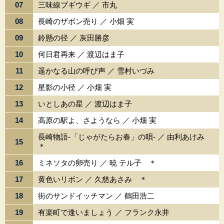
07
三味線ブギウギ ／ 市丸
08
長崎のザボン売り ／ 小畑 実
09
鈴懸の径 ／ 灰田勝彦
10
何日君再来 ／ 渡辺はま子
11
遥かなる山の呼び声 ／ 雪村いづみ
12
星影の小径 ／ 小畑 実
13
いとしあの星 ／ 渡辺はま子
14
高原の駅よ、さようなら ／ 小畑 実
長崎物語-「じゃがたらお春」の唄- ／ 由利あけみ
15
＊
16
ミネソタの卵売り ／ 暁 テル子 ＊
17
黄色いリボン ／ 久慈あさみ ＊
18
街のサンドイッチマン ／ 鶴田浩二
19
有楽町で逢いましょう ／ フランク永井