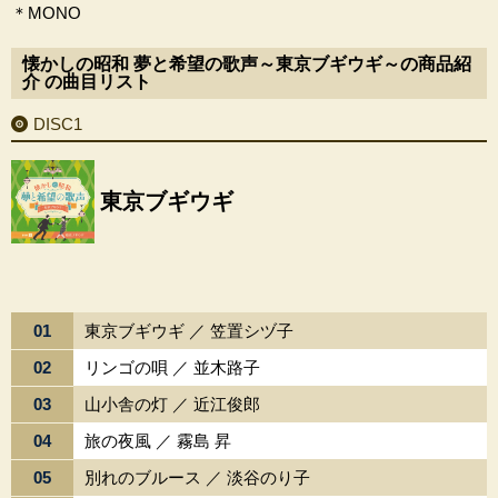
＊MONO
懐かしの昭和 夢と希望の歌声～東京ブギウギ～の商品紹
介 の曲目リスト
DISC1
東京ブギウギ
01
東京ブギウギ ／ 笠置シヅ子
02
リンゴの唄 ／ 並木路子
03
山小舎の灯 ／ 近江俊郎
04
旅の夜風 ／ 霧島 昇
05
別れのブルース ／ 淡谷のり子