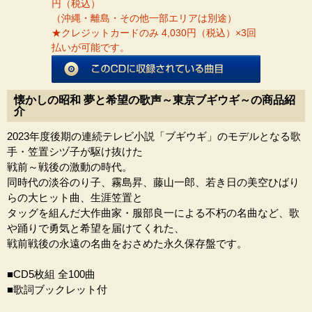
円（税込）
（沖縄・離島・その他一部エリアは別途）
★クレジットカードのみ 4,030円（税込）×3回
払いが可能です。
懐かしの昭和 夢と希望の歌声～東京ブギウギ～の商品紹
介
2023年度後期の連続テレビ小説「ブギウギ」のモデルとなる歌
手・笠置シヅ子が駆け抜けた
戦前～戦後の激動の時代。
同時代の淡谷のり子、霧島昇、藤山一郎、若き日の美空ひばり
らの大ヒット曲、生涯笠置と
タッグを組んだ大作曲家・服部良一による不朽の名曲など、歌
や踊りで勇気と希望を届けてくれた、
戦前戦後の永遠の名曲をおさめた永久保存盤です。
■CD5枚組 全100曲
■歌詞ブックレット付