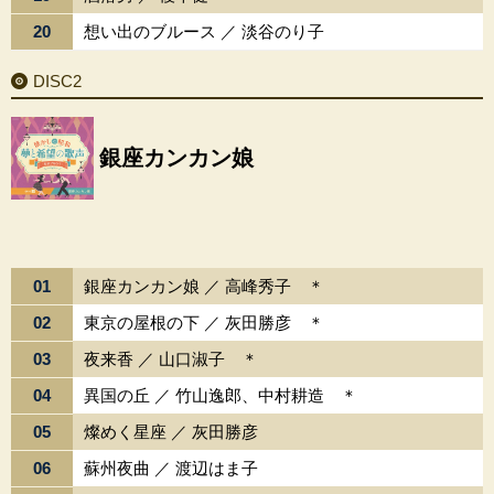
20
想い出のブルース ／ 淡谷のり子
DISC2
銀座カンカン娘
01
銀座カンカン娘 ／ 高峰秀子 ＊
02
東京の屋根の下 ／ 灰田勝彦 ＊
03
夜来香 ／ 山口淑子 ＊
04
異国の丘 ／ 竹山逸郎、中村耕造 ＊
05
燦めく星座 ／ 灰田勝彦
06
蘇州夜曲 ／ 渡辺はま子