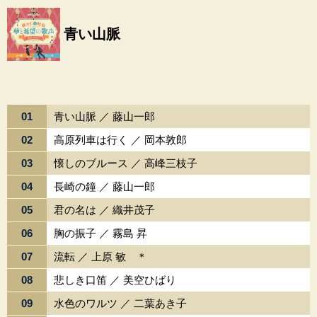
青い山脈
01
青い山脈 ／ 藤山一郎
02
高原列車は行く ／ 岡本敦郎
03
懐しのブルース ／ 高峰三枝子
04
長崎の鐘 ／ 藤山一郎
05
君の名は ／ 織井茂子
06
胸の振子 ／ 霧島 昇
07
流転 ／ 上原 敏 ＊
08
悲しき口笛 ／ 美空ひばり
09
水色のワルツ ／ 二葉あき子