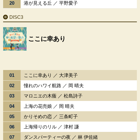
20
港が見える丘 ／ 平野愛子
DISC3
ここに幸あり
01
ここに幸あり ／ 大津美子
02
憧れのハワイ航路 ／ 岡 晴夫
03
マロニエの木蔭 ／ 松島詩子
04
上海の花売娘 ／ 岡 晴夫
05
かりそめの恋 ／ 三条町子
06
上海帰りのリル ／ 津村 謙
07
ダンスパーティーの夜 ／ 林 伊佐緒