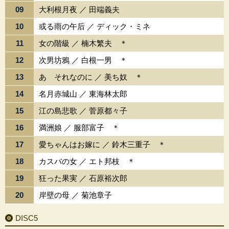
09
大利根月夜 ／ 田端義夫
10
或る雨の午后 ／ ディック・ミネ
11
女の階級 ／ 楠木繁夫 ＊
12
次男坊鴉 ／ 白根一男 ＊
13
あゝそれなのに ／ 美ち奴 ＊
14
名月赤城山 ／ 東海林太郎
15
江の島悲歌 ／ 菅原都々子
16
満洲娘 ／ 服部富子 ＊
17
愛ちゃんはお嫁に ／ 鈴木三重子 ＊
18
カスバの女 ／ エト邦枝 ＊
19
狂った果実 ／ 石原裕次郎
20
岸壁の母 ／ 菊池章子
DISC5