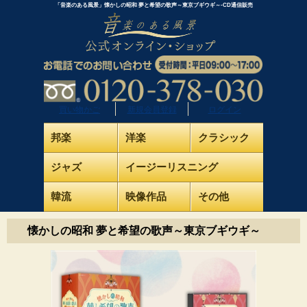
「音楽のある風景」懐かしの昭和 夢と希望の歌声～東京ブギウギ～-CD通信販売
買い物かご
新規会員登録
ログイン
邦楽
洋楽
クラシック
ジャズ
イージーリスニング
韓流
映像作品
その他
懐かしの昭和 夢と希望の歌声～東京ブギウギ～