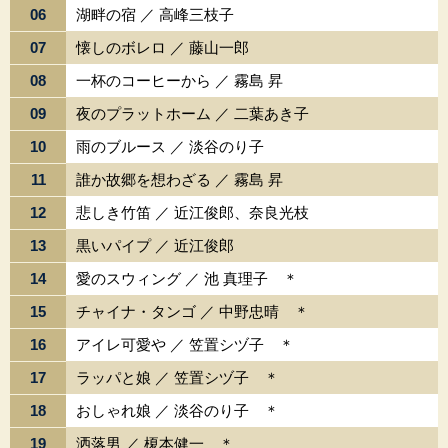
06
湖畔の宿 ／ 高峰三枝子
07
懐しのボレロ ／ 藤山一郎
08
一杯のコーヒーから ／ 霧島 昇
09
夜のプラットホーム ／ 二葉あき子
10
雨のブルース ／ 淡谷のり子
11
誰か故郷を想わざる ／ 霧島 昇
12
悲しき竹笛 ／ 近江俊郎、奈良光枝
13
黒いパイプ ／ 近江俊郎
14
愛のスウィング ／ 池 真理子 ＊
15
チャイナ・タンゴ ／ 中野忠晴 ＊
16
アイレ可愛や ／ 笠置シヅ子 ＊
17
ラッパと娘 ／ 笠置シヅ子 ＊
18
おしゃれ娘 ／ 淡谷のり子 ＊
19
洒落男 ／ 榎本健一 ＊