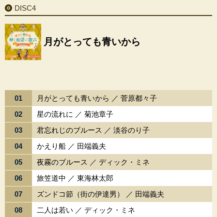
DISC4
月がとっても青いから
01
月がとっても青いから ／ 菅原都々子
02
星の流れに ／ 菊池章子
03
君忘れじのブルース ／ 淡谷のり子
04
かえり船 ／ 田端義夫
05
夜霧のブルース ／ ディック・ミネ
06
旅笠道中 ／ 東海林太郎
07
ズンドコ節（街の伊達男） ／ 田端義夫
08
二人は若い ／ ディック・ミネ