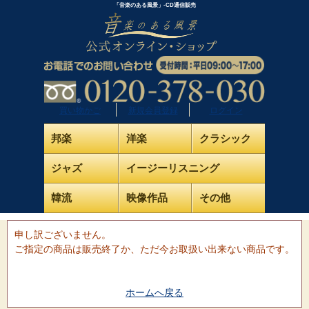
「音楽のある風景」-CD通信販売
買い物かご
新規会員登録
ログイン
邦楽
洋楽
クラシック
ジャズ
イージーリスニング
韓流
映像作品
その他
申し訳ございません。
ご指定の商品は販売終了か、ただ今お取扱い出来ない商品です。
ホームへ戻る