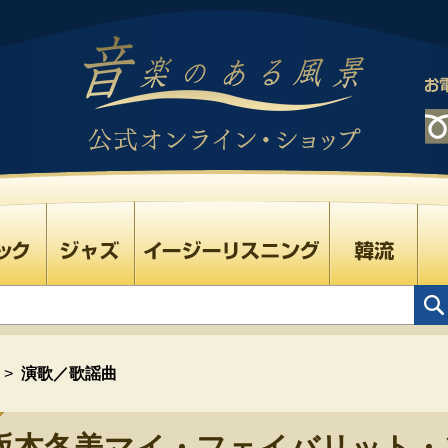
>
演歌／歌謡曲
坂本冬美マイ・フェイバリット・