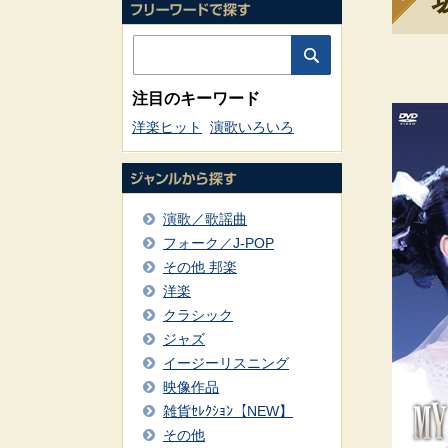
注目のキーワード
洋楽ヒット
演歌いろいろ
演歌／歌謡曲
フォーク／J-POP
その他 邦楽
洋楽
クラシック
ジャズ
イージーリスニング
映像作品
雑貨ｾﾚｸｼｮﾝ【NEW】
その他