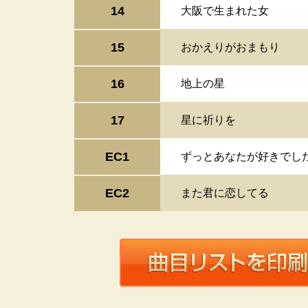
14
大阪で生まれた女
15
おかえりがおまもり
16
地上の星
17
星に祈りを
EC1
ずっとあなたが好きでし
EC2
また君に恋してる