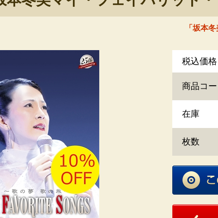
「坂本冬美
商品コー
在庫
枚数