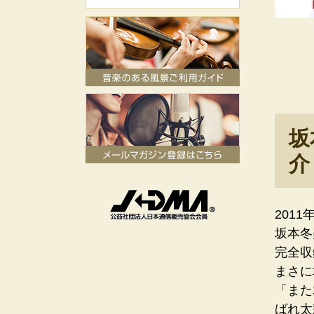
坂
介
201
坂本冬
完全収
まさに
「また
ばれ太