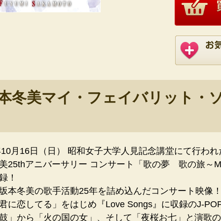
本冬美マイ・フェイバリット・ソ
1年10月16日（日） 昭和女子大学人見記念講堂にて行われ
美25thアニバーサリー コンサート「歌の夢 歌の旅～MY 
録！
坂本冬美の歌手活動25年を詰め込んだコンサート映像
君に恋してる」をはじめ『Love Songs』に収録のJ-
鼓」から「火の国の女」、そして「夜桜お七」と演歌の