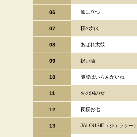
06
風に立つ
07
桜の如く
08
あばれ太鼓
09
祝い酒
10
能登はいらんかいね
11
火の国の女
12
夜桜お七
13
JALOUSIE（ジェラシー