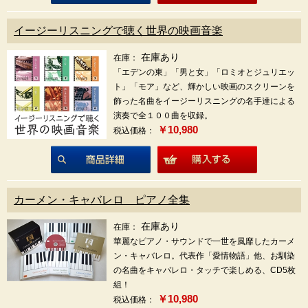
商品詳細
イージーリスニングで聴く世界の映画音楽
在庫あり
在庫：
「エデンの東」「男と女」「ロミオとジュリエッ
ト」「モア」など、輝かしい映画のスクリーンを
飾った名曲をイージーリスニングの名手達による
演奏で全１００曲を収録。
￥10,980
税込価格：
商品詳細
カーメン・キャバレロ ピアノ全集
在庫あり
在庫：
華麗なピアノ・サウンドで一世を風靡したカーメ
ン・キャバレロ。代表作「愛情物語」他、お馴染
の名曲をキャバレロ・タッチで楽しめる、CD5枚
組！
￥10,980
税込価格：