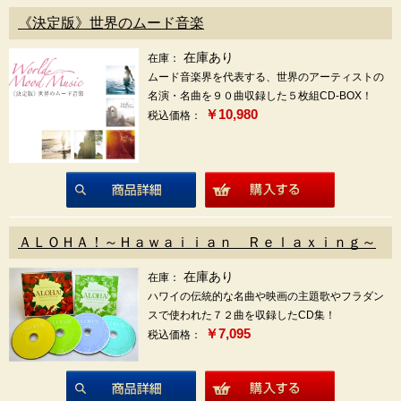
《決定版》世界のムード音楽
在庫あり
在庫：
ムード音楽界を代表する、世界のアーティストの
名演・名曲を９０曲収録した５枚組CD-BOX！
￥10,980
税込価格：
商品詳細
ＡＬＯＨＡ！～Ｈａｗａｉｉａｎ Ｒｅｌａｘｉｎｇ～
在庫あり
在庫：
ハワイの伝統的な名曲や映画の主題歌やフラダン
スで使われた７２曲を収録したCD集！
￥7,095
税込価格：