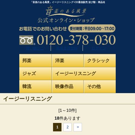
「音楽のある風景」イージーリスニング-CD通信販売 並び順：商品名
買い物かご
新規会員登録
ログイン
邦楽
洋楽
クラシック
ジャズ
イージーリスニング
韓流
映像作品
その他
イージーリスニング
[1～10件]
18
件あります
1
2
>