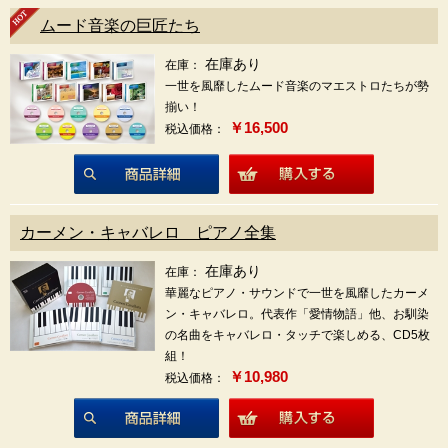
ムード音楽の巨匠たち
在庫あり
在庫：
一世を風靡したムード音楽のマエストロたちが勢
揃い！
￥16,500
税込価格：
商品詳細
カーメン・キャバレロ ピアノ全集
在庫あり
在庫：
華麗なピアノ・サウンドで一世を風靡したカーメ
ン・キャバレロ。代表作「愛情物語」他、お馴染
の名曲をキャバレロ・タッチで楽しめる、CD5枚
組！
￥10,980
税込価格：
商品詳細