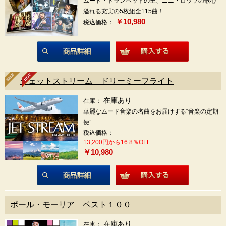
ムード・トランペットの王、ニニ・ロッソの歌心
溢れる充実の5枚組全115曲！
￥10,980
税込価格：
商品詳細
ジェットストリーム ドリーミーフライト
在庫あり
在庫：
華麗なムード音楽の名曲をお届けする“音楽の定期
便”
税込価格：
13,200円から16.8％OFF
￥10,980
商品詳細
ポール・モーリア ベスト１００
在庫あり
在庫：