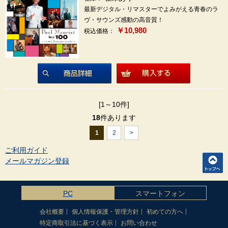
最新デジタル・リマスターでよみがえる青春のラ
ヴ・サウンズ感動の高音質！
￥10,980
税込価格：
商品詳細
[1～10件]
18
件あります
1
2
>
ご利用ガイド
メールマガジン登録
PC
スマートフォン
会社概要
個人情報保護・管理方針
初めての方へ
特定商取引法に基づく表示
お問い合わせ