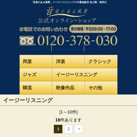
「音楽のある風景」イージーリスニング-CD通信販売 並び順：発売日
買い物かご
新規会員登録
ログイン
邦楽
洋楽
クラシック
ジャズ
イージーリスニング
韓流
映像作品
その他
イージーリスニング
[1～10件]
18
件あります
1
2
>