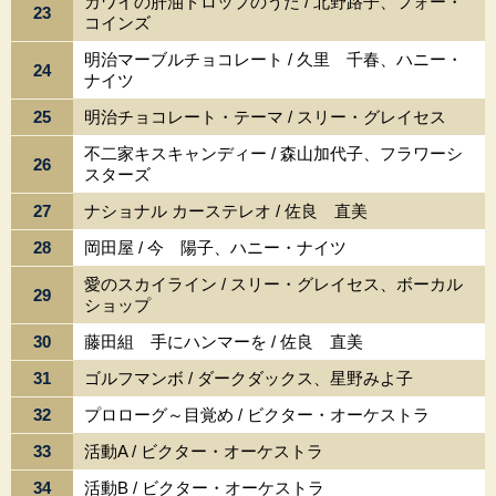
カワイの肝油ドロップのうた / 北野路子、フォー・
23
コインズ
明治マーブルチョコレート / 久里 千春、ハニー・
24
ナイツ
25
明治チョコレート・テーマ / スリー・グレイセス
不二家キスキャンディー / 森山加代子、フラワーシ
26
スターズ
27
ナショナル カーステレオ / 佐良 直美
28
岡田屋 / 今 陽子、ハニー・ナイツ
愛のスカイライン / スリー・グレイセス、ボーカル
29
ショップ
30
藤田組 手にハンマーを / 佐良 直美
31
ゴルフマンボ / ダークダックス、星野みよ子
32
プロローグ～目覚め / ビクター・オーケストラ
33
活動A / ビクター・オーケストラ
34
活動B / ビクター・オーケストラ