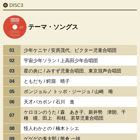
DISC3
テーマ・ソングス
01
少年ケニヤ / 安房茂代、ビクター児童合唱団
02
宇宙少年ソラン / 上高田少年合唱団
03
星の炎に / みすず児童合唱団、東京混声合唱団
04
ともだち / 鰐淵 晴子
05
ボンジョルノ トッポ・ジージョ / 山崎 唯
06
天才バカボン / 石川 進
ケロヨンのうた / 森 あき子、新井勢 津朗、千
07
種 瞳、田上 和枝、若草児童合唱団
08
怪人わかとの / 楠木トシエ
09
ゲゲゲの鬼太郎 / 熊倉 一雄