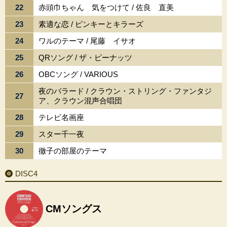
22
赤頭巾ちゃん 気をつけて / 佐良 直美
23
素適な恋 / ピンキーとキラーズ
24
ワルのテーマ / 尾藤 イサオ
25
QRソング / ザ・ピーナッツ
26
OBCソング / VARIOUS
夜のバラード / クラウン・ストリング・ファンタジ
27
ア、クラウン混声合唱団
28
テレビ名画座
29
スター千一夜
30
徹子の部屋のテーマ
DISC4
CMソングス