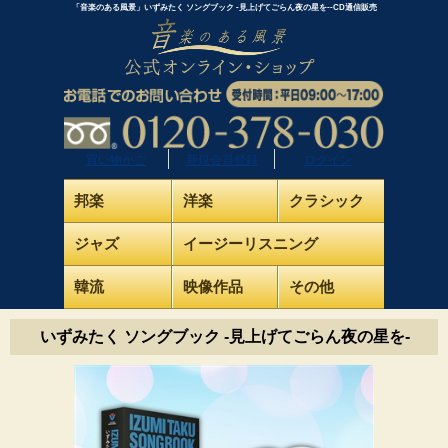
「音楽のある風景」いずみたく ソングブック ‐見上げてごらん夜の星を‐-CD通信販売
買い物かご
新規会員登録
ログイン
邦楽
洋楽
クラシック
ジャズ
イージーリスニング
韓流
映像作品
その他
いずみたく ソングブック ‐見上げてごらん夜の星を‐