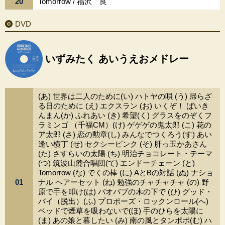
20
Tomorrow / 福沢 良
DVD
いずみたく あいうえおメドレー
(あ) 世界は二人のために(い) ハトヤの唄 (う) 帰らざ
る日のために (え) エクスラン (お) いくぞ！ ばいき
んまん(か) ふれあい (き) 希望(く) グラスをのぞくフ
ラミンゴ （千福CM）(け) ゲゲゲの鬼太郎 (こ) 花の
ア太郎 (さ) 恋の勲章(し) みんなでつくろう(す) あい
逢い横丁 (せ) セクシーピンク (そ) 肝っ玉かあさん
(た) さすらいの太陽 (ち) 明治チョコレート・テーマ
(つ) 筑波山麓合唱団(て) エンドーチェーン (と)
Tomorrow (な) でくの棒 (に) AとBの対話 (ぬ) ナショ
01
ナル ヘアーセット (ね) 勉強のチャチャチャ (の) 野
原で手を叩け(は) バオバブの木の下で (ひ) グッド・
バイ（脱出）(ふ) プロポーズ・ロックンロール(へ)
ベッドで煙草を吸わないで(ほ) 手のひらを太陽に
(ま) あの娘と暮したい (み) 南の風とタンポポ(む) ハ