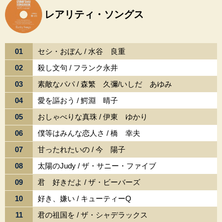
レアリティ・ソングス
01
セシ・おぼん / 水谷 良重
02
殺し文句 / フランク永井
03
素敵なパパ / 森繁 久彌/いしだ あゆみ
04
愛を謳おう / 鰐淵 晴子
05
おしゃべりな真珠 / 伊東 ゆかり
06
僕等はみんな恋人さ / 橋 幸夫
07
甘ったれたいの / 今 陽子
08
太陽のJudy / ザ・サニー・ファイブ
09
君 好きだよ / ザ・ビーバーズ
10
好き、嫌い / キューティーQ
11
君の祖国を / ザ・シャデラックス