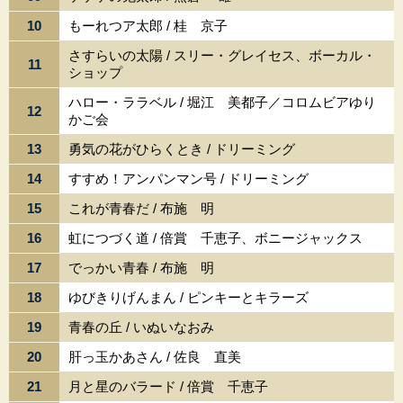
10
もーれつア太郎 / 桂 京子
さすらいの太陽 / スリー・グレイセス、ボーカル・
11
ショップ
ハロー・ララベル / 堀江 美都子／コロムビアゆり
12
かご会
13
勇気の花がひらくとき / ドリーミング
14
すすめ！アンパンマン号 / ドリーミング
15
これが青春だ / 布施 明
16
虹につづく道 / 倍賞 千恵子、ボニージャックス
17
でっかい青春 / 布施 明
18
ゆびきりげんまん / ピンキーとキラーズ
19
青春の丘 / いぬいなおみ
20
肝っ玉かあさん / 佐良 直美
21
月と星のバラード / 倍賞 千恵子