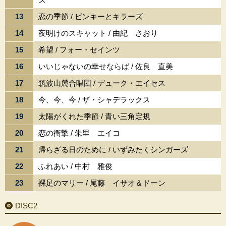
13
恋の季節 / ピンキーとキラーズ
14
夜明けのスキャット / 由紀 さおり
15
希望 / フォー・セインツ
16
いいじゃないの幸せならば / 佐良 直美
17
筑波山麓合唱団 / デューク・エイセス
18
今、今、今 / ザ・シャデラックス
19
太陽がくれた季節 / 青い三角定規
20
恋の衝撃 / 朱里 エイコ
21
帰らざる日のために / いずみたくシンガーズ
22
ふれあい / 中村 雅俊
23
裸足のマリー / 尾藤 イサオ＆ドーン
DISC2