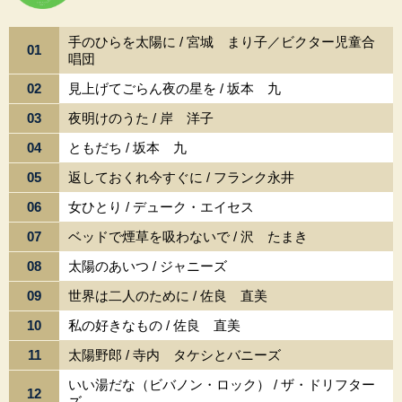
手のひらを太陽に / 宮城 まり子／ビクター児童合
01
唱団
02
見上げてごらん夜の星を / 坂本 九
03
夜明けのうた / 岸 洋子
04
ともだち / 坂本 九
05
返しておくれ今すぐに / フランク永井
06
女ひとり / デューク・エイセス
07
ベッドで煙草を吸わないで / 沢 たまき
08
太陽のあいつ / ジャニーズ
09
世界は二人のために / 佐良 直美
10
私の好きなもの / 佐良 直美
11
太陽野郎 / 寺内 タケシとバニーズ
いい湯だな（ビバノン・ロック） / ザ・ドリフター
12
ズ