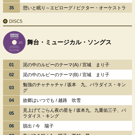
35
憩いと眠り～エピローグ / ビクター・オーケストラ
DISC5
舞台・ミュージカル・ソングス
01
泥の中のルビーのテーマ(A) / 宮城 まり子
02
泥の中のルビーのテーマ(B) / 宮城 まり子
勉強のチャチャチャ / 坂本 九、パラダイス・キン
03
グ
04
故郷はいつでも / 越路 吹雪
見上げてごらん夜の星を / 坂本九、九重佑三子、パ
05
ラダイス・キング
06
脱出 / 今 陽子