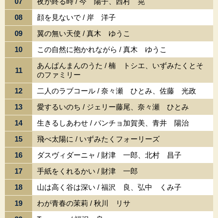
07
夜が終る時 / 今 陽子、西村 晃
08
顔を見ないで / 岸 洋子
09
翼の無い天使 / 真木 ゆうこ
10
この自然に抱かれながら / 真木 ゆうこ
あんぱんまんのうた / 楠 トシエ、いずみたくとそ
11
のファミリー
12
二人のラブコール / 奈々瀬 ひとみ、佐藤 光政
13
愛するいのち / ジェリー藤尾、奈々瀬 ひとみ
14
生きるしあわせ / パンチョ加賀美、青井 陽治
15
飛べ太陽に / いずみたくフォーリーズ
16
ダスヴィダーニャ / 財津 一郎、北村 昌子
17
手紙をくれるかい / 財津 一郎
18
山は高く谷は深い / 福沢 良、弘中 くみ子
19
わが青春の茉莉 / 秋川 リサ