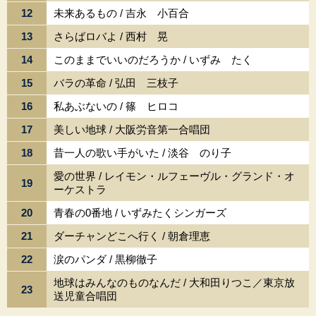
12
未来あるもの / 吉永 小百合
13
さらばロバよ / 西村 晃
14
このままでいいのだろうか / いずみ たく
15
バラの革命 / 弘田 三枝子
16
私あぶないの / 篠 ヒロコ
17
美しい地球 / 大阪労音第一合唱団
18
昔一人の歌い手がいた / 淡谷 のり子
愛の世界 / レイモン・ルフェーヴル・グランド・オ
19
ーケストラ
20
青春の0番地 / いずみたくシンガーズ
21
ダーチャンどこへ行く / 朝倉理恵
22
涙のパンダ / 黒柳徹子
地球はみんなのものなんだ / 大和田りつこ／東京放
23
送児童合唱団