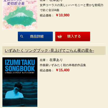
在庫：
女声コーラスの美しいハーモニーと豊かな歌唱力
で紡ぐ全104曲
￥10,980
税込価格：
商品詳細
いずみたく ソングブック ‐見上げてごらん夜の星を‐
在庫あり
在庫：
作曲家いずみたく初の本格的作品集
￥15,400
税込価格：