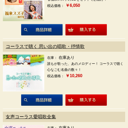
￥6,050
税込価格：
商品詳細
コーラスで聴く 思い出の唱歌・抒情歌
在庫あり
在庫：
誰もが歌った、あのメロディー！ コーラスで聴く
心なごむ名曲の数々！
￥10,260
税込価格：
商品詳細
女声コーラス愛唱歌全集
在庫あり