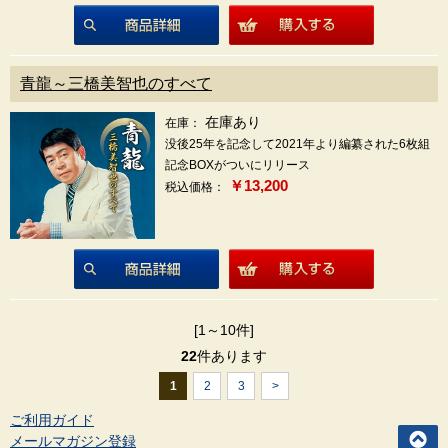
商品詳細
青龍～三橋美智也のすべて
在庫あり
在庫：
没後25年を記念して2021年より編纂された6枚組
記念BOXがついにリリース
￥13,200
税込価格：
商品詳細
[1～10件]
22
件あります
1
2
3
>
ご利用ガイド
メールマガジン登録