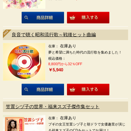
商品詳細
良音で聴く昭和流行歌～戦後ヒット曲編
在庫あり
在庫：
夢と希望に満ちた時代の流行歌を集めました！
税込価格：
8,800円から32％OFF
￥5,940
商品詳細
笠置シヅ子の世界・福来スズ子傑作集セット
在庫あり
在庫：
ブギの女王笠置シヅ子と朝ドラで女優趣里が演じ
る福来スズ子のCDをセットでお届け！