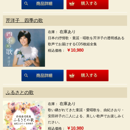
商品詳細
芹洋子 四季の歌
在庫あり
在庫：
日本の抒情歌・童謡・唱歌を芹洋子の透明感ある
歌声でお届けするCD5枚組全集
￥10,980
税込価格：
商品詳細
ふるさとの歌
在庫あり
在庫：
歌い継がれてきた童謡・愛唱歌を、由紀さおり・
安田祥子の二人による、美しい歌声でお楽しみく
ださい。
￥10,980
税込価格：