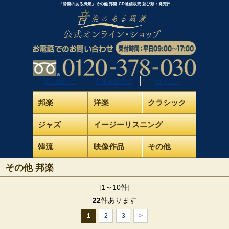
「音楽のある風景」その他 邦楽-CD通信販売 並び順：発売日
買い物かご
新規会員登録
ログイン
邦楽
洋楽
クラシック
ジャズ
イージーリスニング
韓流
映像作品
その他
その他 邦楽
[1～10件]
22
件あります
1
2
3
>