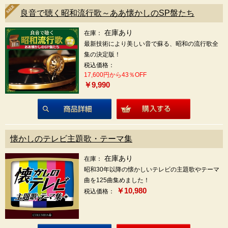
良音で聴く昭和流行歌～ああ懐かしのSP盤たち
在庫あり
在庫：
最新技術により美しい音で蘇る、昭和の流行歌全
集の決定版！
税込価格：
17,600円から43％OFF
￥9,990
商品詳細
懐かしのテレビ主題歌・テーマ集
在庫あり
在庫：
昭和30年以降の懐かしいテレビの主題歌やテーマ
曲を125曲集めました！
￥10,980
税込価格：