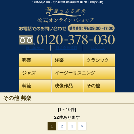
「音楽のある風景」その他 邦楽-CD通信販売 並び順：価格(安い順)
買い物かご
新規会員登録
ログイン
邦楽
洋楽
クラシック
ジャズ
イージーリスニング
韓流
映像作品
その他
その他 邦楽
[1～10件]
22
件あります
1
2
3
>