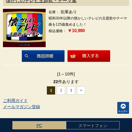
懐かしのテレビ主題歌・テーマ集
在庫あり
在庫：
昭和30年以降の懐かしいテレビの主題歌やテーマ
曲を125曲集めました！
￥10,980
税込価格：
商品詳細
[1～10件]
22
件あります
1
2
3
>
ご利用ガイド
メールマガジン登録
PC
スマートフォン