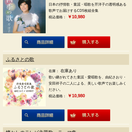
日本の抒情歌・童謡・唱歌を芹洋子の透明感ある
歌声でお届けするCD5枚組全集
￥10,980
税込価格：
商品詳細
ふるさとの歌
在庫あり
在庫：
歌い継がれてきた童謡・愛唱歌を、由紀さおり・
安田祥子の二人による、美しい歌声でお楽しみく
ださい。
￥10,980
税込価格：
商品詳細