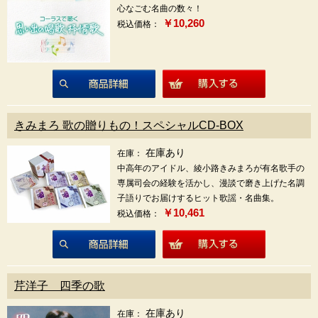
心なごむ名曲の数々！
￥10,260
税込価格：
商品詳細
きみまろ 歌の贈りもの！スペシャルCD-BOX
在庫あり
在庫：
中高年のアイドル、綾小路きみまろが有名歌手の
専属司会の経験を活かし、漫談で磨き上げた名調
子語りでお届けするヒット歌謡・名曲集。
￥10,461
税込価格：
商品詳細
芹洋子 四季の歌
在庫あり
在庫：