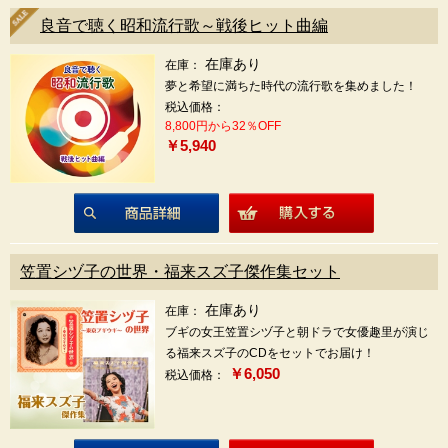
良音で聴く昭和流行歌～戦後ヒット曲編
在庫あり
在庫：
夢と希望に満ちた時代の流行歌を集めました！
税込価格：
8,800円から32％OFF
￥5,940
商品詳細
笠置シヅ子の世界・福来スズ子傑作集セット
在庫あり
在庫：
ブギの女王笠置シヅ子と朝ドラで女優趣里が演じ
る福来スズ子のCDをセットでお届け！
￥6,050
税込価格：