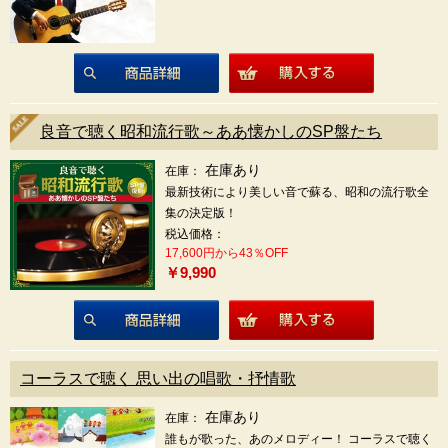
商品詳細
良音で聴く昭和流行歌～ああ懐かしのSP盤たち
在庫あり
在庫：
最新技術により美しい音で蘇る、昭和の流行歌全
集の決定版！
税込価格：
17,600円から43％OFF
￥9,990
商品詳細
コーラスで聴く 思い出の唱歌・抒情歌
在庫あり
在庫：
誰もが歌った、あのメロディー！ コーラスで聴く