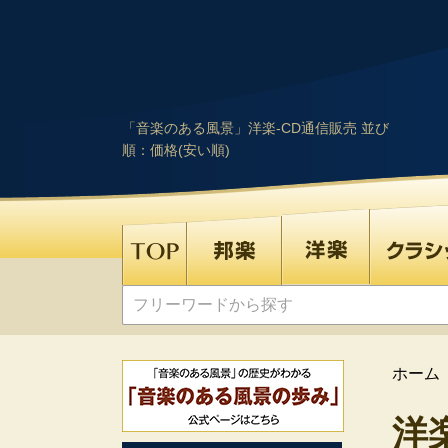
「音楽のある風景」洋楽-CD通信販売 並び
順：価格(安い順)
ホーム
洋