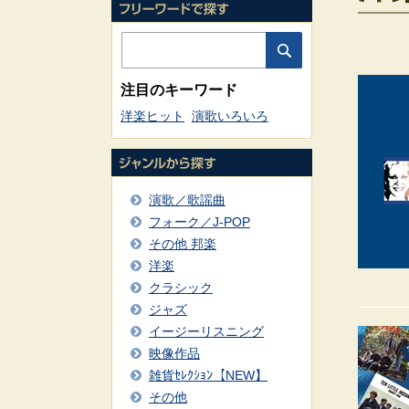
注目のキーワード
洋楽ヒット
演歌いろいろ
演歌／歌謡曲
フォーク／J-POP
その他 邦楽
洋楽
クラシック
ジャズ
イージーリスニング
映像作品
雑貨ｾﾚｸｼｮﾝ【NEW】
その他