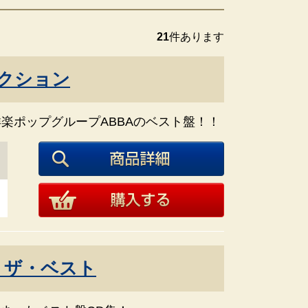
21
件あります
レクション
洋楽ポップグループABBAのベスト盤！！
 ザ・ベスト