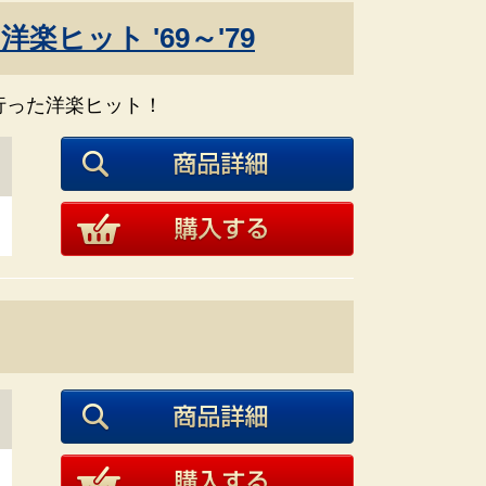
楽ヒット '69～'79
流行った洋楽ヒット！