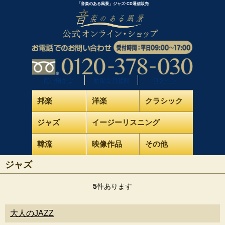
「音楽のある風景」ジャズ-CD通信販売
買い物かご
新規会員登録
ログイン
邦楽
洋楽
クラシック
ジャズ
イージーリスニング
韓流
映像作品
その他
ジャズ
5
件あります
大人のJAZZ