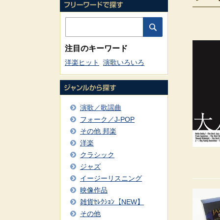
注目のキーワード
洋楽ヒット
演歌いろいろ
演歌／歌謡曲
フォーク／J-POP
その他 邦楽
洋楽
クラシック
ジャズ
イージーリスニング
映像作品
雑貨ｾﾚｸｼｮﾝ【NEW】
その他