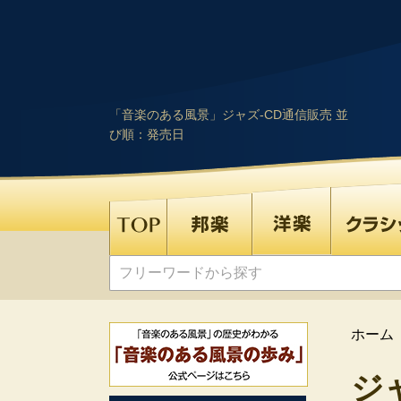
「音楽のある風景」ジャズ-CD通信販売 並
び順：発売日
ホーム
ジ